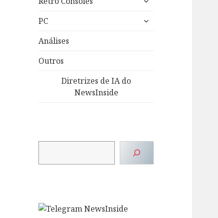
Retro Consoles
submenu
expandir
PC
submenu
Análises
Outros
Diretrizes de IA do
NewsInside
Pesquisar