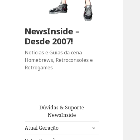
NewsInside –
Desde 2007!
Notícias e Guias da cena
Homebrews, Retroconsoles e
Retrogames
Dúvidas & Suporte
NewsInside
expandir
Atual Geração
submenu
expandir